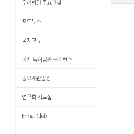
우리법원 주요판결
연구회 자료실
각급법원안내
과학기술자문위원회
E-mail Club
특허관련 홈페이지
청사안내
포토뉴스
찾아오시는길
국제교류
국제 특허법원 콘퍼런스
중요재판일정
연구회 자료실
E-mail Club