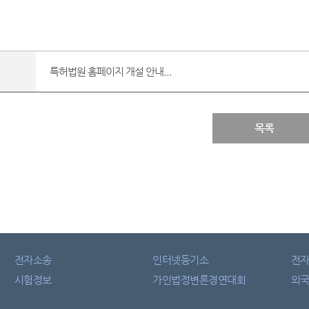
특허법원 홈페이지 개설 안내...
목록
전자소송
인터넷등기소
전
시험정보
가인법정변론경연대회
외국