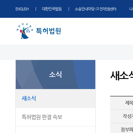
ENGLISH
대한민국법원
소송안내마당
나
(구 전자민원센터)
법원 소개
소식
민원
정보
소통
법원장 인사말
새소식
민원안내
표준심리절차
법원에 바란다
새소
소식
연혁
특허법원 판결 속보
자주묻는질문
판결자료실
부조리 신고센터
조직 및 전화번호
우리법원 주요판결
재판기록열람복사예약
특허법원 연도별 사건통계
찾아가는 특허교실
재판개정 및 법정안내
포토뉴스
장애인 등의 접근 및 사법지원
사건검색
법원견학
새소식
제
관할
국제교류
판결서사본 제공신청
정보공개
국제재판부
국제 특허법원 콘퍼런스
판결서 인터넷열람
작성
특허법원 판결 속보
국제 지식재산권법 연구센터
중요재판일정
공시송달
첨부