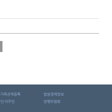
자가족관계등록
법원경매정보
인·이주민
양형위원회