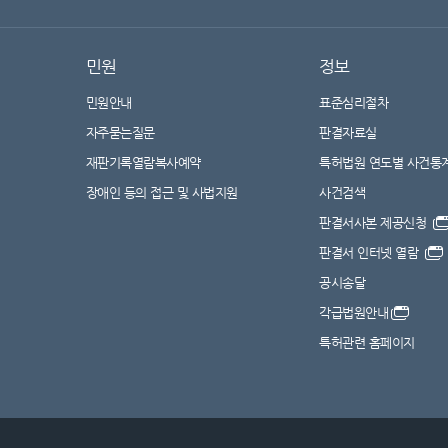
민원
정보
민원안내
표준심리절차
자주묻는질문
판결자료실
재판기록열람복사예약
특허법원 연도별 사건통
장애인 등의 접근 및 사법지원
사건검색
판결서사본 제공신청
판결서 인터넷 열람
공시송달
각급법원안내
특허관련 홈페이지