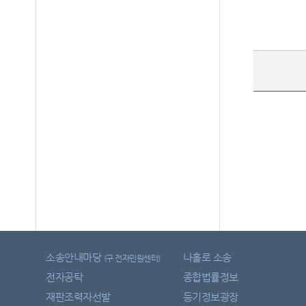
소송안내마당
나홀로 소송
(구 전자민원센터)
전자공탁
종합법률정보
재판조력자선발
등기정보광장