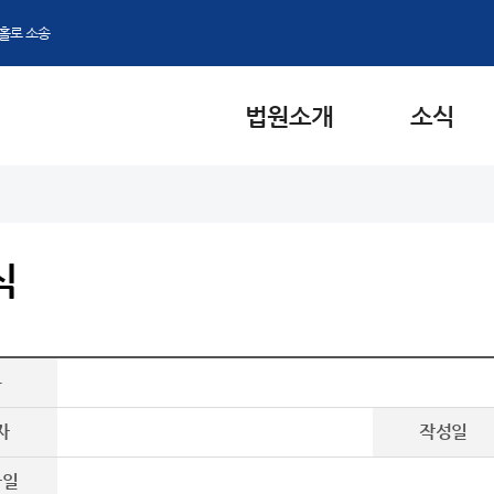
홀로 소송
법원소개
소식
식
목
자
작성일
파일