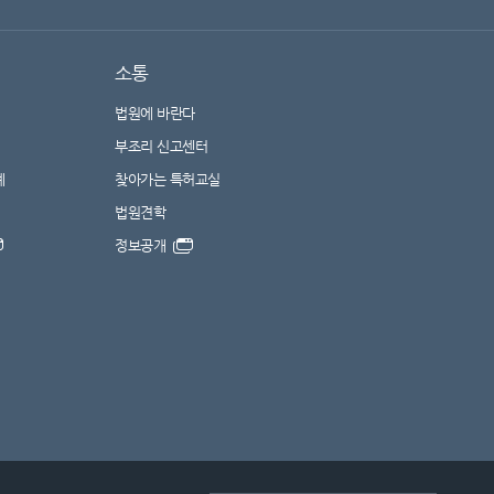
소통
법원에 바란다
부조리 신고센터
계
찾아가는 특허교실
법원견학
정보공개