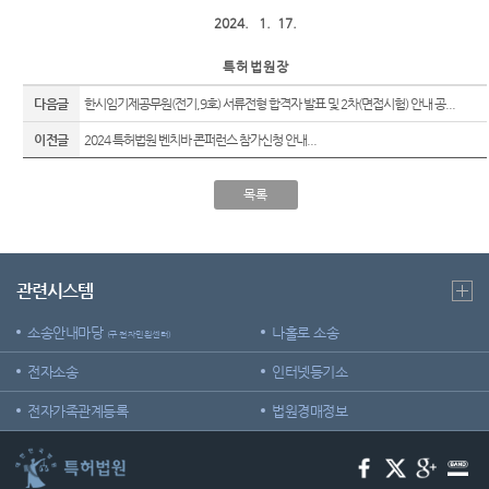
국제재
국제 특
공신청
판부
허법원
2024. 1. 17.
콘퍼런
국제 지
스
판결서
특 허
법 원 장
식재산
인터넷
다음글
권법 연
중요재
한시임기제공무원(전기,9호) 서류전형 합격자 발표 및 2차(면접시험) 안내 공...
열람
구센터
판일정
이전글
2024 특허법원 벤치바 콘퍼런스 참가신청 안내...
연구회
공시송
과학기
자료실
달
목록
술자문
E-mail
위원회
각급법
Club
원안내
청사안
관련시스템
내
특허관
찾아오
소송안내마당
나홀로 소송
련 홈페
(구 전자민원센터)
시는길
이지
전자소송
인터넷등기소
전자가족관계등록
법원경매정보