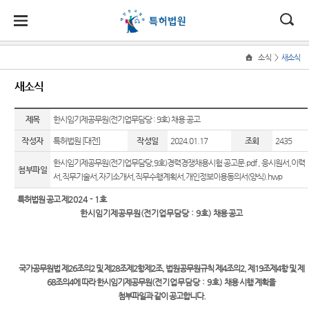
ENGLISH
대
소
나
>
소식
새소식
Home
법
한
송
홀
법원
소식
민원
정보
소통
새소식
원
소개
소
민
안
로
소
새소식
민원안
표준심
법원에
식
개
제목
법원장
내
리절차
바란다
한시임기제공무원(전기업무담당 : 9호) 채용 공고
민
국
내
소
특허법
인사말
원
작성자
특허법원 [대전]
작성일
2024.01.17
조회
2435
원 판결
자주묻
판결자
부조리
정
법
마
송
연혁
속보
는질문
료실
신고센
보
한시임기제공무원(전기업무담당,9호)경력경쟁채용시험 공고문.pdf
,
응시원서,이력
첨부파일
터
소
원
당
서,직무기술서,자기소개서,직무수행계획서,개인정보이용동의서(양식).hwp
조직 및
우리법
재판기
특허법
통
전화번
원 주요
록열람
원 연도
찾아가
특허법원 공고 제
2024 - 1
호
호
판결
복사예
별 사건
는 특허
한시임기제공무원(전기업무담당 : 9호
)
채용 공고
약
통계
교실
재판개
포토뉴
정 및 법
스
장애인
사건검
법원견
정안내
등의 접
색
학
국가공무원법 제26
조의2 및 제28
조제2항제2조, 법원공무원규칙 제4조의2, 제19조제4항 및 제
국제교
근 및 사
68조의4에 따라 한시임기제공무원
(전기업무담당 : 9호
)
채용 시행 계획을
관할
류
판결서
정보공
법지원
첨부파일과 같이 공고합니다
.
사본 제
개