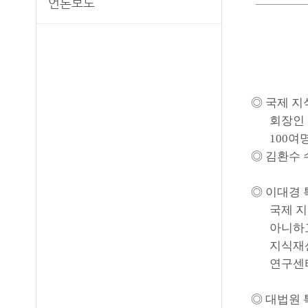
언론보도
◎
국제 지
회장인
100
여명
◎
김환수 
◎
이대경
국제 
아니하
지식재
연구센
◎
대법원 