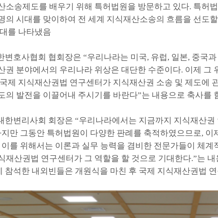
산소송제도를 배우기 위해 특허법원을 방문하고 있다
.
특허법
명의 시대를 맞이하여 전 세계 지식재산소송의 흐름을 선도할
기대를 나타냈음
한변호사협회 협회장은
“
우리나라는 미국
,
유럽
,
일본
,
중국과
산권 분야에서의 우리나라 위상은 대단한 수준이다
.
이제 그
국제 지식재산권법 연구센터가 지식재산권 소송 및 제도에 관
도의 발전을 이끌어내 주시기를 바란다
”
는 내용으로 축사를 
대한변리사회 회장은
“
우리나라에서는 지금까지 지식재산권
하지만 그동안 특허법원이 다양한 판례를 축적하였으므로
,
이
.
이를 위해서는 이론과 실무 능력을 겸비한 전문가들이 체계
식재산권법 연구센터가 그 역할을 할 것으로 기대한다
.”
는 내
 참석한 내외빈들은 개원식을 마친 후 국제 지식재산권법 연