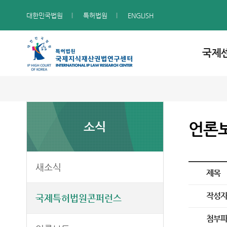
대한민국법원
특허법원
ENGLISH
국제
소식
언론
새소식
제목
작성
국제특허법원콘퍼런스
첨부