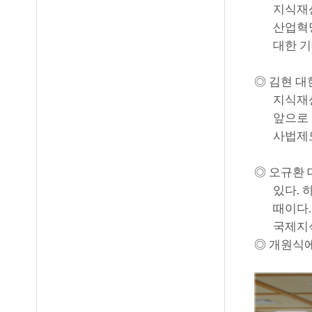
지식재
산업혁
대한 
◎
김현 대
지식재
앞으로 
사법제
◎
오규환 
있다
.
때이다
국제지
◎
개원식에