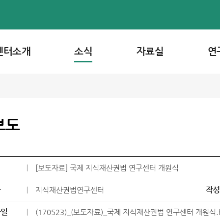
센터소개
소식
자료실
연
보도
｜
[보도자료] 국제 지식재산권법 연구센터 개원식
자
｜
작성
지식재산권법연구센터
파일
｜
(170523)_(보도자료)_국제 지식재산권법 연구센터 개원식.