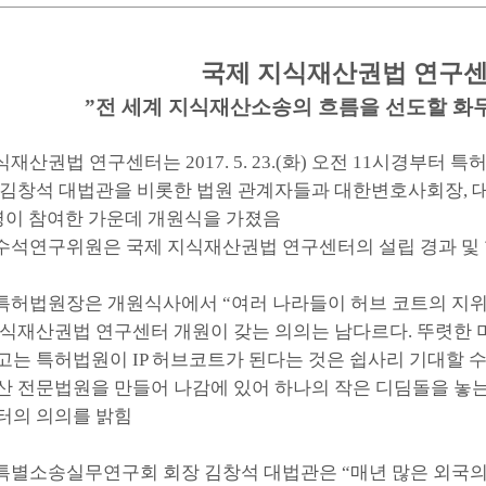
국제 지식재산권법 연구센
”
전 세계 지식재산소송의 흐름을 선도할 화두
식재산권법 연구센터는
2017. 5. 23.(
화
)
오전
11
시경부터 특
 김창석 대법관을 비롯한 법원 관계자들과 대한변호사회장
,
이 참여한 가운데 개원식을 가졌음
수석연구위원은 국제 지식재산권법 연구센터의 설립 경과 및 
 특허법원장은 개원식사에서
“
여러 나라들이 허브 코트의 지
지식재산권법 연구센터 개원이 갖는 의의는 남다르다
.
뚜렷한 
고는 특허법원이
IP
허브코트가 된다는 것은 쉽사리 기대할 수
산 전문법원을 만들어 나감에 있어 하나의 작은 디딤돌을 놓
터의 의의를 밝힘
특별소송실무연구회 회장 김창석 대법관은
“
매년 많은 외국