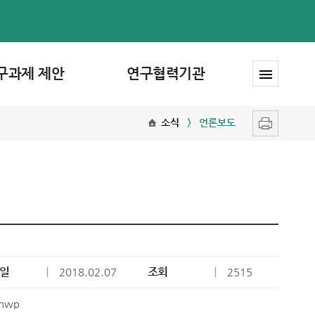
구과제 제안
연구협력기관
소식
언론보도
일
｜
조회
｜
2018.02.07
2515
hwp