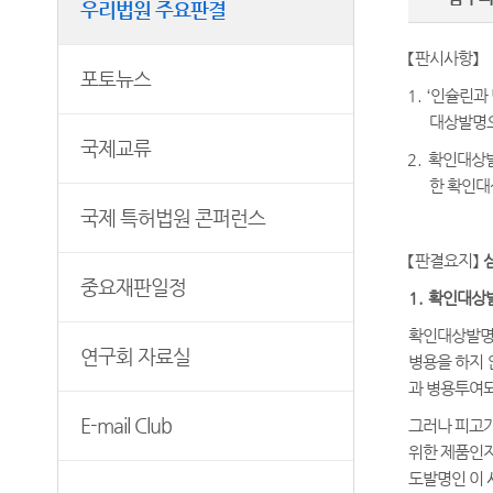
우리법원 주요판결
연구회 자료실
각급법원안내
과학기술자문위원회
E-mail Club
특허관련 홈페이지
【
판시사항
】
청사안내
포토뉴스
1. ‘
인슐린과 
찾아오시는길
대상발명으
국제교류
2.
확인대상발
한 확인대
국제 특허법원 콘퍼런스
【
판결요지
】
중요재판일정
1.
확인대상발
확인대상발명
연구회 자료실
병용을 하지 
과 병용투여
E-mail Club
그러나 피고가
위한 제품인지
도발명인 이 