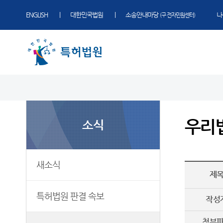
ENGLISH
대한민국법원
소송안내마당
나
(구 전자민원센터)
법원 소개
소식
민원
정보
소통
법원장 인사말
새소식
민원안내
표준심리절차
법원에 바란다
우리
소식
연혁
특허법원 판결 속보
자주묻는질문
판결자료실
부조리 신고센터
조직 및 전화번호
우리법원 주요판결
재판기록열람복사예약
특허법원 연도별 사건통계
찾아가는 특허교실
재판개정 및 법정안내
포토뉴스
장애인 등의 접근 및 사법지원
사건검색
법원견학
새소식
제
관할
국제교류
판결서사본 제공신청
정보공개
국제재판부
국제 특허법원 콘퍼런스
판결서 인터넷열람
특허법원 판결 속보
작성
국제 지식재산권법 연구센터
중요재판일정
공시송달
첨부