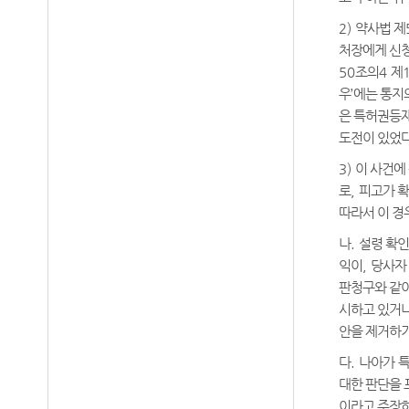
2)
약사법 제
처장에게 신청
50
조의
4
제
우
’
에는 통지
은 특허권등재
도전이 있었
3)
이 사건에
로
,
피고가 
따라서 이 경
나
.
설령 확
익이
,
당사자
판청구와 같
시하고 있거나
안을 제거하기
다
.
나아가 
대한 판단을 
이라고 주장