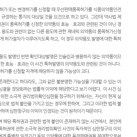
품목허가 또는 변경허가를 신청할 때 우선판매품목허가를 식품의약품안전
 규정하는 통지의 대상일 것을 요건으로 하고 있다
.
그런데 약사법 제
허권이 품목허가를 신청한 의약품의 효능ㆍ효과와 관련된 것이 아닌 경
 용도와 관련이 없는 다른 용도에 관한 제네릭 의약품의 품목허가신청
하게 허가절차가 이루어지도록 하고
,
이 경우 의약용도 발명에 대한 특허
약용도 발명인 반면 확인대상발명은 인슐린과 병용하지 않는 의약품이므
 효능ㆍ효과는 이 사건 특허발명의 의약용도와 관련된 것이 아니다
.
허가를 신청할 자격에 해당하지 않을 가능성이 크다
.
 존재한다고 하더라도
,
그와 같은 불분명한 가능성을 기대할 수 있는 이
 심결을 정당화하는 법률적 이익에 해당한다고 보기 어렵다
.
이 사건 심
 위한 소극적 권리범위확인심판을 청구하기 위해서는
,
자신이 현재 실
등으로 법적 불안을 가지고 있는 경우에 한하여
,
그리고 이러한 법적 불
한하여 심판청구의 이익이 인정되는 것이 원칙이기 때문이다
.
 해당 특허권과 관련한 법적 불안이 존재하지 않는 사건에서
,
본안에
 특허권에 관한 소극적 권리범위확인 사건의 독자적인 심판청구의 이익
에게 특별히 일정기간 동일 의약품에 대한 독점판매권을 부여함으로써