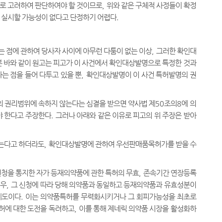
으로 고려하여 판단하여야 할 것이므로
,
위와 같은 구체적 사정들이 확정
 실시할 가능성이 없다고 단정하기 어렵다
.
 점에 관하여 당사자 사이에 아무런 다툼이 없는 이상
,
그러한 확인대
본 바와 같이 원고는 피고가 이 사건에서 확인대상발명으로 특정한 것과
는 점을 들어 다투고 있을 뿐
,
확인대상발명이 이 사건 특허발명의 권
 권리범위에 속하지 않는다는 심결을 받으면 약사법 제
50
조의
8
에 의
야 한다고 주장한다
.
그러나 아래와 같은 이유로 피고의 위 주장은 받아
받는다고 하더라도
,
확인대상발명에 관하여 우선판매품목허가를 받을 수
을 통지한 자가 등재의약품에 관한 특허의 무효
,
존속기간 연장등록
경우
,
그 신청에 따라 당해 의약품과 동일하고 등재의약품과 유효성분이
제도이다
.
이는 의약품특허를 무력화시키거나 그 회피가능성을 최초로
허에 대한 도전을 독려하고
,
이를 통해 제네릭 의약품 시장을 활성화하