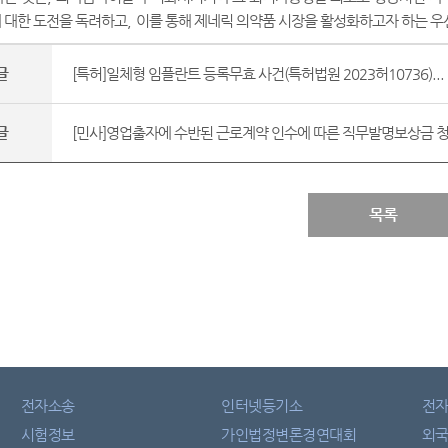
 대한 도전을 독려하고
,
이를 통해 제네릭 의약품 시장을 활성화하고자 하는 
글
[특허]일체형 임플란트 등록무효 사건(특허법원 2023허10736)...
글
[민사]영업출자에 수반된 근로계약 인수에 따른 직무발명보상금 청구
목록
전자소송
인터넷등기소
전
시험정보
가인법정변론경연대회
외국