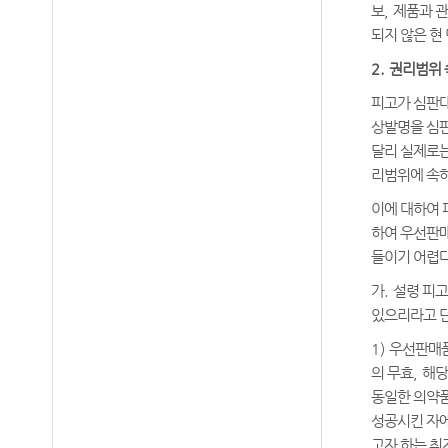
보
,
제품과 
되지 않은 현
2.
권리범위 
피고가 심판대
상발명을 심판
달리 실제로는
리범위에 속하
이에 대하여 
하여 우선판
들이기 어렵
가
.
설령 피고
있으리라고 
1)
우선판매품
의 무효
,
해당
동일한 의약
성공시킨 자에
고자 하는 취