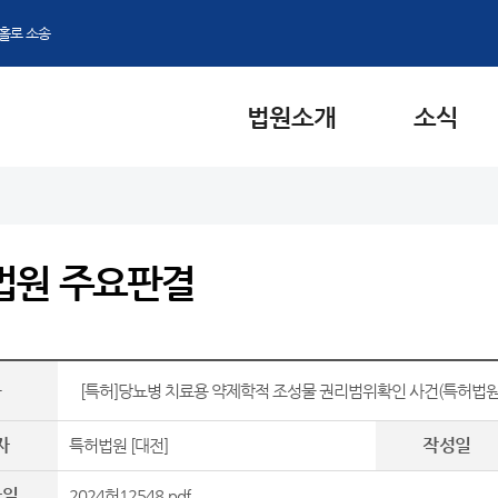
홀로 소송
법원소개
소식
법원 주요판결
목
[특허]당뇨병 치료용 약제학적 조성물 권리범위확인 사건(특허법원 2
자
작성일
특허법원 [대전]
파일
2024허12548.pdf