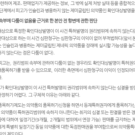
관련하여 제조
․
판매업자가 제공하는 정보
,
그 밖에 실제 처방 실태 등을 종합적
 단계에서 피고가 인슐린과 병용하지 않는 제미글립틴 의약품인 확인대상발명을
속부에 다툼이 없음을 근거로 한 본안 전 항변에 관한 판단
상으로 특정한 확인대상발명이 이 사건 특허발명의 권리범위에 속하지 않는다는
대상으로 하는 이 사건 심판청구는 심판청구의 이익이 없어 부적법하다
(
앞서 
 인슐린과 병용하는 제미글립틴 제네릭 의약품을 장래에 실시할 가능성을 높다
지 않는다는 점은 다툼이 없다
).
피고는
,
권리범위 속부에 관하여 다툼이 없는 경우라도 확인대상발명이 특허권의
매품목허가를 받을 수 있으므로
,
이러한 측면에서 심판청구의 이익이 인정되어
다
.
가 확인대상발명이 이 사건 특허발명의 권리범위에 속하지 않는다는 심결을 
단정하기 어렵다
.
그 구체적 이유는 아래와 같다
.
목허가제도는 의약품의 품목허가신청을 하면서 등재특허권자에게 품목허가신청
 의약품이 특허권리범위에 속하지 아니한다는 취지의 심결 또는 판결을 받은 
품에 대하여 일정기간
(9
개월
, 2
개월의 범위에서 연장 가능
)
판매를 금지하는 
게 특별히 일정기간 동일 의약품에 대한 독점판매권을 부여함으로써 의약품특
지의 제도이다
.