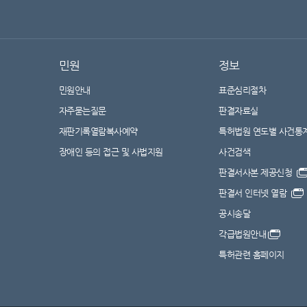
민원
정보
민원안내
표준심리절차
자주묻는질문
판결자료실
재판기록열람복사예약
특허법원 연도별 사건통
장애인 등의 접근 및 사법지원
사건검색
판결서사본 제공신청
판결서 인터넷 열람
공시송달
각급법원안내
특허관련 홈페이지