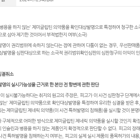
병용을 하지 않는
’
제미글립틴 의약품을 확인대상발명으로 특정하여 청구한 소극
로 삼아 제기한 것이어서 부적법한지 여부
(
소극
)
명이 권리범위에 속하지 않는다는 점에 관하여 다툼이 없는 경우
,
우선판매품
상발명을 심판대상으로 하는 소극적 권리범위확인심판의 심판청구의 이익이 
심결취소
명의 실시가능성을 근거로 한 본안 전 항변에 관한 판단
이 실시불가능하다는 취지의 원고의 주장은
,
피고가 이 사건 심판청구 단계에
않는
’
제미글립틴 의약품으로 확인대상발명을 특정하여 유리한 심결을 받은 후
되는 제미글립틴 제네릭 의약품
(
이 사건 특허발명의 침해품
)
을 실시할 것이 분명
 구체적으로 어떠한 방식으로 제미글립틴 제네릭 의약품을 실시할 것인지 확정
 인슐린과 병용을 하지 않는 제품인지 확정적으로 판단할 수 없다
.
피고의 장래
사건 특허발명을 침해하는지 여부는
,
피고의 실제 실시 제품의 품목허가의 내용