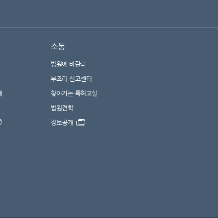
소통
법원에 바란다
부조리 신고센터
계
찾아가는 특허교실
법원견학
정보공개