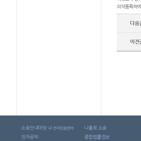
의약품특허에
다음
이전
소송안내마당
나홀로 소송
(구 전자민원센터)
전자공탁
종합법률정보