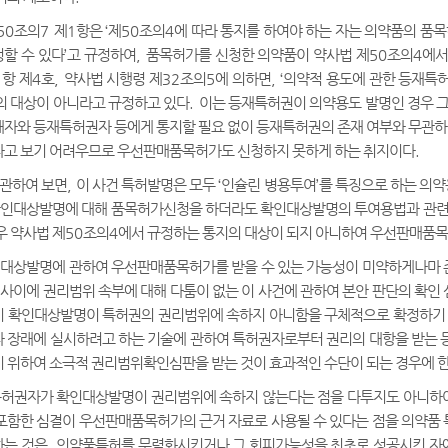
50
조의
7
제
1
항은
‘
제
50
조의
4
에 따라 통지를 하여야 하는 자는 의약품의 
할 수 있다
’
고 규정하여
,
품목허가를 신청한 의약품이 약사법 제
50
조의
4
에서
1
항 제
4
호
,
약사법 시행령 제
32
조의
5
에 의하면
, ‘
의약적 용도에 관한 등재특
의 대상이 아니라고 규정하고 있다
.
이는 등재특허권이 의약용도 발명인 경우 그
자와 등재특허권자 등에게 통지할 필요 없이 등재특허권의 존재 여부와 무관
다고 보기 어려우므로 우선판매품목허가도 신청하지 못하게 하는 취지이다
.
 관하여 보면
,
이 사건 특허발명은 모두
‘
인슐린 병용투여
’
를 특징으로 하는 의
확인대상발명에 대해 품목허가신청을 하더라도 확인대상발명의 투여용법과 관련한
우 약사법 제
50
조의
4
에서 규정하는 통지의 대상이 되지 아니하여 우선판매품목
인대상발명에 관하여 우선판매품목허가를 받을 수 있는 가능성이 미약하게나마
 사이에 권리범위 속부에 대해 다툼이 없는 이 사건에 관하여 본안 판단의 확인
이 확인대상발명이 특허권의 권리범위에 속하지 아니함을 구체적으로 확정하기
 장래에 실시하려고 하는 기술에 관하여 특허권자로부터 권리의 대항을 받는 
 위하여 소극적 권리범위확인심판을 받는 것이 효과적인 수단이 되는 경우에 
특허권자가 확인대상발명이 권리범위에 속하지 않는다는 점을 다투지도 아니하여
포함한 심결이 우선판매품목허가의 근거 자료로 사용될 수 있다는 점을 의약품
하는 것은
,
의약품특허를 무력화시키거나 그 회피가능성을 최초로 성공시킨 자