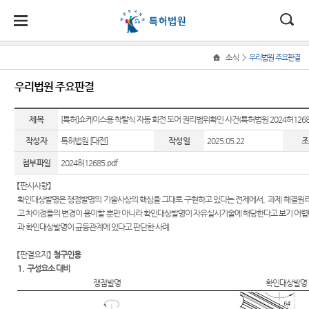
ENGLISH
대
소
나
>
소식
우리법원 주요판결
Home
법
한
송
홀
법원
소식
민원
정보
소통
우리법원 주요판결
원
소개
소
민
안
로
소
새소식
민원안
표준심
법원에
식
개
제목
법원장
내
리절차
바란다
[특허]쇼케이스용 착탈식 자동 회전 도어 권리범위확인 사건(특허법원 2024허1268
민
국
내
소
특허법
인사말
원
작성자
특허법원 [대전]
작성일
2025.05.22
조
원 판결
자주묻
판결자
부조리
정
법
마
송
연혁
속보
는질문
료실
신고센
보
첨부파일
2024허12685.pdf
터
소
원
당
조직 및
우리법
재판기
특허법
【
판시사항
】
통
전화번
원 주요
록열람
원 연도
찾아가
확인대상발명은 쟁점발명의 기술사상의 핵심을 그대로 구현하고 있다는 전제에서
,
과제 해결원
호
판결
복사예
별 사건
는 특허
고 차이점들의 변경이 용이할 뿐만 아니라 확인대상발명이 자유실시기술에 해당한다고 보기 어렵
약
통계
교실
과 확인대상발명이 균등관계에 있다고 판단한 사례
재판개
포토뉴
정 및 법
스
장애인
사건검
법원견
【
판결요지
】
청구인용
정안내
등의 접
색
학
1.
구성요소 대비
국제교
근 및 사
쟁점발명
확인대상발명
관할
류
판결서
정보공
법지원
사본 제
개