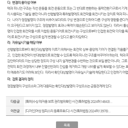
다
.
변경의 용이성 여부
랙과 피니언 구조는 직선 운동을 회전 운동으로 또는 그 반대로 변환하는 동력전환기구로서 기계 
리 사용되는 기술일 뿐만 아니라 선행발명과 특허발명에도 회전막을 회전시키는 장치로 랙과 피니
다
.
나아가 쟁점발명의 구조에 비추어 보더라도 구성 변경으로 인하여 다른 구성에 영향을 준다거
이 요구된다고 보이지 않고
,
쟁점발명의 효과나 목적이 훼손된다고 보이지도 않는다
.
따라서 통
명의 인접한 회전막을 서로 치합된 종동기어로 회전시키는 구성으로부터 인접한 회전막 각각을 독
어
)
로 회전시키는 구성으로 쉽게 변경할 수 있다고 봄이 타당하다
.
라
.
자유실시기술 해당 여부
선행발명으로부터 확인대상발명에 이르기 위해서는 회전막 상부 중앙에 기어가 연결된 끼움돌
고
,
인접한 회전막이 반대방향으로 회전할 수 있도록 랙과 피니언 구조를 바꾸어야 하는데
,
랙과 
감안하더라도 이는 상당한 정도의 구성 내지 설계변경을 수반하는 것으로 보일 뿐만 아니라
,
그로
전막의 회전 과정에서 내부 진열선반과의 간섭을 제거하고 개방 너비를 넓게 확보할 수 있다는 
터 예측하기도 어려워 보인다
.
따라서 확인대상발명이 자유실시기술에 해당한다고 인정하기 어
마
.
검토 결과의 정리
쟁점발명의 구성요소와 그에 대응되는 확인대상발명의 구성요소는 균등관계에 있다
.
다음글
[특허]수상 레저용 보트 권리범위확인 사건(특허법원 2024허14643)...
이전글
[디자인]여성 원피스의 등록무효(디) 사건(특허법원 2024허13978)...
목록