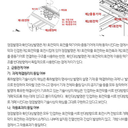
국제재
국제 특
공신청
판부
허법원
콘퍼런
국제 지
스
판결서
식재산
인터넷
권법 연
중요재
열람
구센터
판일정
연구회
공시송
쟁점발명과 확인대상발명은 제
1
회전막의 회전을 랙기어와 종동기어에 의해 동작시킨다는 점에
과학기
자료실
달
막과 인접한 제
2
회전막을 회전시킴에 있어 쟁점발명은 제
1
회전막을 회전하는 회전축과 제
2
회전
술자문
을 종동기어로 연결하는 구조를 사용하는 반면
,
확인대상발명은 제
1
회전막의 회전에 이용된 랙기
E-mail
위원회
각급법
조를 반대방향에서 독립적으로 사용한다는 점에 차이가 있다
.
Club
원안내
2.
균등관계 여부
청사안
가
.
과제 해결원리의 동일 여부
내
특허발명의 기술사상의 핵심은 특허발명의 명세서상 발명의 설명 기재 중
‘
해결하려는 과제
’
나
‘
발
특허관
으로 한정하여 파악할 것은 아니고 명세서 기재 전체와 출원 당시의 공지기술 등을 모두 참작하여
찾아오
련 홈페
발명에 특유한 해결수단이 기초하고 있는 기술사상의 핵심은
‘
인접하는 회전막을 서로 반대방향
시는길
이지
개폐
’
되도록 하는 데에 있다고 봄이 타당하다
.
확인대상발명은
‘
인접하는 회전막을 서로 반대방
로 개폐
’
시킨다는 쟁점발명의 기술사상의 핵심을 그대로 구현하고 있다고 보인다
.
나
.
작용효과의 동일 여부
쟁점발명과 확인대상발명은 모두
‘
인접하는 회전막을 서로 반대방향으로 회전시켜 전방으로 개
막이 회전하는 과정에서 쇼케이스 내부에 설치된 진열선반과 간섭이 발생하지 않고
,
개방 너비를
점에서 그 작용효과가 동일하다
.