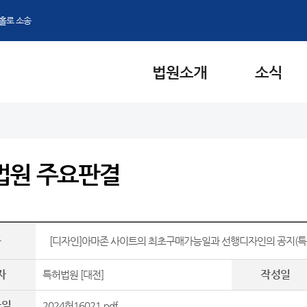
홀로 소송
법원소개
소식
법원 주요판결
목
[디자인]아마존 사이트의 최초구매가능일과 선행디자인의 공지(특허법
자
작성일
특허법원 [대전]
파일
2024허16021.pdf