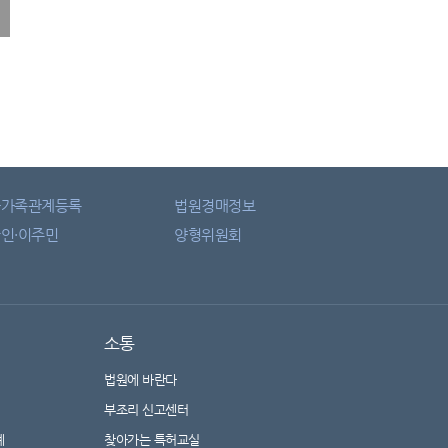
자가족관계등록
법원경매정보
인·이주민
양형위원회
소통
법원에 바란다
부조리 신고센터
계
찾아가는 특허교실