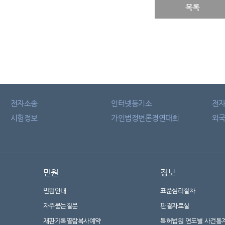
목록
전자소송
인터넷등기소
전
시험정보
가인법정변론경연대회
외국
민원
정보
민원안내
표준심리절차
자주묻는질문
판결자료실
재판기록열람복사예약
특허법원 연도별 사건통