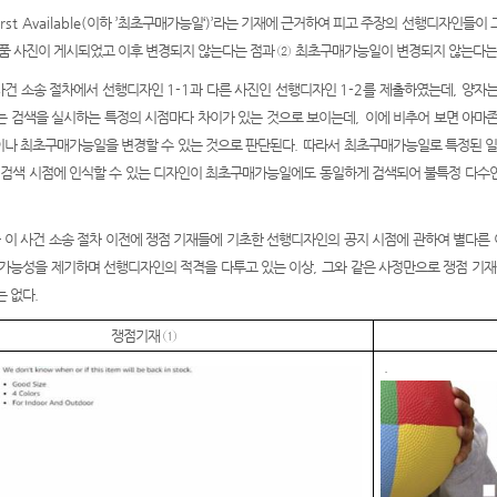
irst Available(
이하
’
최초구매가능일
‘)’
라는 기재에 근거하여 피고 주장의 선행디자인들이 
물품 사진이 게시되었고 이후 변경되지 않는다는 점과
②
최초구매가능일이 변경되지 않는다는
사건 소송 절차에서 선행디자인
1-1
과 다른 사진인 선행디자인
1-2
를 제출하였는데
,
양자는
는 검색을 실시하는 특정의 시점마다 차이가 있는 것으로 보이는데
,
이에 비추어 보면 아마
이나 최초구매가능일을 변경할 수 있는 것으로 판단된다
.
따라서 최초구매가능일로 특정된 일
 검색 시점에 인식할 수 있는 디자인이 최초구매가능일에도 동일하게 검색되어 불특정 다수인
 이 사건 소송 절차 이전에 쟁점 기재들에 기초한 선행디자인의 공지 시점에 관하여 별다른
 가능성을 제기하며 선행디자인의 적격을 다투고 있는 이상
,
그와 같은 사정만으로 쟁점 기
는 없다
.
쟁점기재
①
.