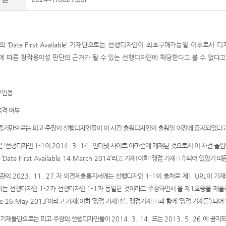
트의
‘Date First Available’
기재만으로는 선행디자인이 최초구매가능일 이후로서 디자
에 따른 창작용이성 판단의 근거가 될 수 있는 선행디자인에 해당한다고 볼 수 없다고
구인용
격 여부
증거만으로는 피고 주장의 선행디자인들이 이 사건 출원디자인의 출원일 이전에 공지되었다
은
‘
선행디자인
1-1
이
2014. 3. 14.
인터넷 사이트 아마존에 게재된 것으로서 이 사건 출
는
‘Date First Available 14 March 2014’
라고 기재
(
이하
‘
쟁점 기재
①
’)
되어 있었기 때
사관의
2023. 11. 27.
자 의견제출통지서에는 선행디자인
1-1
의 출처로 제
1 URL
이 기재
되는 선행디자인
1-2
가 선행디자인
1-1
과 동일한 것이라고 주장하면서 을 제
1
호증을 제출
ble 26 May 2013’
이라고 기재
(
이하
‘
쟁점 기재
②
’,
쟁점기재
①
과 함께
‘
쟁점 기재들
’)
되어
 기재들만으로는 피고 주장의 선행디자인들이
2014. 3. 14.
또는
2013. 5. 26.
에 공지