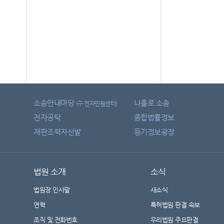
소송안내마당
나홀로 소송
(구 전자민원센터)
전자공탁
종합법률정보
재판조력자선발
등기정보광장
법원 소개
소식
법원장 인사말
새소식
연혁
특허법원 판결 속보
조직 및 전화번호
우리법원 주요판결