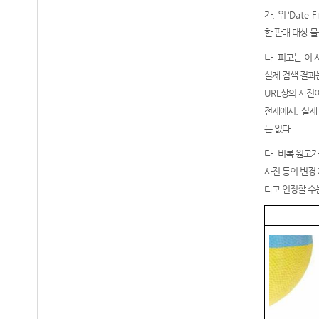
가
.
위
‘Date F
한 판매 대상 
나
.
피고는 이 
실제 검색 결과
URL
상의 사진
전제에서
,
실제
는 없다
.
다
.
비록 원고가
사진 등의 변경
다고 인정할 수