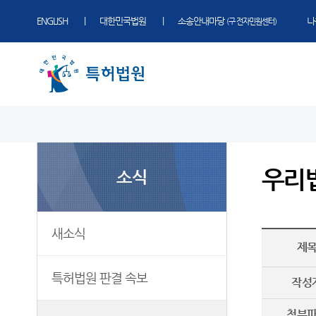
ENGLISH
대한민국법원
소송안내마당
나
(구 전자민원센터)
법원 소개
소식
민원
정보
소통
법원장 인사말
새소식
민원안내
표준심리절차
법원에 바란다
우리
소식
연혁
특허법원 판결 속보
자주묻는질문
판결자료실
부조리 신고센터
조직 및 전화번호
우리법원 주요판결
재판기록열람복사예약
특허법원 연도별 사건통계
찾아가는 특허교실
재판개정 및 법정안내
포토뉴스
장애인 등의 접근 및 사법지원
사건검색
법원견학
새소식
제
관할
국제교류
판결서사본 제공신청
정보공개
국제재판부
국제 특허법원 콘퍼런스
판결서 인터넷열람
특허법원 판결 속보
작성
국제 지식재산권법 연구센터
중요재판일정
공시송달
첨부