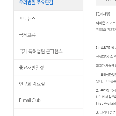
우리법원 주요판결
연구회 자료실
각급법원안내
과학기술자문위원회
E-mail Club
특허관련 홈페이지
【
판시사항
】
청사안내
포토뉴스
아마존 사이
찾아오시는길
제
33
조 제
2
항
국제교류
【
판결요지
】
청
국제 특허법원 콘퍼런스
선행디자인의 적
피고가 제출한 
중요재판일정
1.
특허심판원
였다
.
그 이유
연구회 자료실
2.
특허청 심
URL
에서 검색
E-mail Club
First Availa
3.
그러나 쟁점