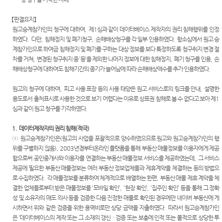
국제재
국제 특
공신청
판부
허법원
【
판결요지
】
콘퍼런
국제 지
원고승계참가인의 청구에 대하여
,
제
1
심과 같이 데이터베이스 제작자의 권리 침해행위를 인정
스
판결서
식재산
하였다
.
다만
,
침해정지 및 폐기청구
,
손해배상청구를 각 일부 인용하였다
.
항소심에서 원고 승
인터넷
권법 연
중요재
계참가인으로 하여금 침해정지 및 폐기를 구하는 대상 정보를 보다 특정하도록 청구취지 변경 절
열람
구센터
판일정
차를 거쳐
,
변경된 청구취지 중
’
등
‘
을 제외한 나머지 정보에 대한 침해정지
,
폐기 청구를 인용
,
손
해배상청구에 대하여도 침해기간의 종기가 늘어남에 따라 손해배상액수를 추가 인용하였다
.
연구회
공시송
과학기
자료실
달
원고의 청구에 대하여
,
피고 사용 표장 등의 사용 태양은 원고 서비스로의 링크를 안내
,
설명한
술자문
용도로서 출처표시로 사용한 것으로 보기 어렵다는 이유로 상표권 침해로 볼 수 없다고 보아 제
1
E-mail
위원회
각급법
심과 같이 원고 청구를 기각하였다
.
Club
원안내
청사안
1.
데이터제작자의 권리 침해
(
적극
)
내
①
원고승계참가인은
(
원고의 사업을 포괄적으로 양수하였으므로 원고와 원고승계참가인의 행
특허관
위를 구별하지 않음
), 2003
년경부터온라인 플랫폼을 통해 부동산 매물정보를 이용자에게 제공
찾아오
련 홈페
함으로써 공인중개사와 이용자를 연결하는 부동산 매물정보 서비스를 제공하였는데
,
그 서비스
시는길
이지
제공에 필요한 부동산 매물정보는 여러 부동산 정보업체들과 제휴계약을 체결하는 등의 방법으
로 수집하였다
.
각 매물정보를 분류하여 체계적으로 배열하는 한편
,
부동산 매물 제휴 계약을 체
결한 업체들로부터 받은 매물정보를
‘
모바일 확인
’, ‘
현장 확인
’, ‘
집주인 확인
’
등을 통해 그 정확
성 및 소유자의 매도 의사 등을 검증한 다음 진정한 매물로 확인된 경우에만 네이버 부동산에 게
시하면서 위와 같은 검증을 위한 용역비로만 상당 금액을 지출하였다
.
따라서 원고승계참가인
은
‘
데이터베이스의 제작 또는 그 소재의 갱신ㆍ검증 또는 보충에 인적 또는 물적으로 상당한 투