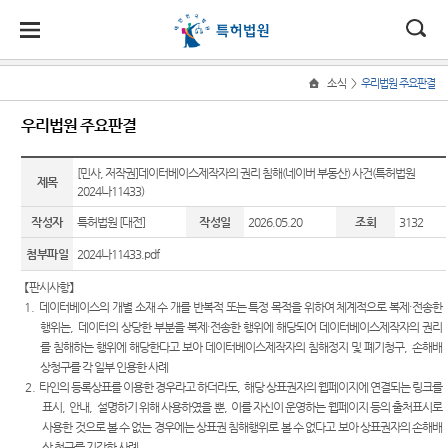
ENGLISH
대
소
나
>
소식
우리법원 주요판결
Home
법
한
송
홀
법원
소식
민원
정보
소통
우리법원 주요판결
원
소개
소
민
안
로
소
새소식
민원안
표준심
법원에
식
개
법원장
내
리절차
바란다
[민사, 저작권]데이터베이스제작자의 권리 침해(네이버 부동산) 사건(특허법원
민
국
내
소
제목
특허법
2024나11433)
인사말
원
원 판결
자주묻
판결자
부조리
정
법
마
송
작성자
특허법원 [대전]
작성일
2026.05.20
조회
3132
연혁
속보
는질문
료실
신고센
보
터
소
원
당
첨부파일
2024나11433.pdf
조직 및
우리법
재판기
특허법
통
전화번
원 주요
록열람
원 연도
찾아가
【
판시사항
】
호
판결
복사예
별 사건
는 특허
1.
데이터베이스의 개별 소재 수 개를 반복적 또는 특정 목적을 위하여 체계적으로 복제
·
전송한
약
통계
교실
행위는
,
데이터의 상당한 부분을 복제
·
전송한 행위에 해당되어 데이터베이스제작자의 권리
재판개
포토뉴
를 침해하는 행위에 해당한다고 보아 데이터베이스제작자의 침해정지 및 폐기청구
,
손해배
정 및 법
스
장애인
사건검
법원견
상청구를 각 일부 인용한 사례
정안내
등의 접
색
학
2.
타인의 등록상표를 이용한 경우라고 하더라도
,
해당 상표권자의 웹페이지에 연결되는 링크를
국제교
근 및 사
표시
,
안내
,
설명하기 위해 사용하였을 뿐
,
이를 자신이 운영하는 웹페이지 등의 출처표시로
관할
류
판결서
정보공
법지원
사용한 것으로 볼 수 없는 경우에는 상표권 침해행위로 볼 수 없다고 보아 상표권자의 손해배
사본 제
개
상 청구를 기각한 사례