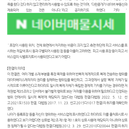
쪽을 왔다 갔다 하지 않고 편리하게 사용할 수 있도록 하는 것
’
이며
, ‘
다윈중개가 네이버 부동산과
제휴되어 있는 것은 아니다
.’
라고 공지하기도 하였다
.
기타
‘
’
표장이 사용된 위치
,
전체 화면에서 차지하는 비중이 크지 않고 측면 하단에 피고 서비스를 표
시하는 적갈색 표시 등과 구별되어 사용된 점 등을 아울러 고려하면
,
피고 사용 표장 등이 피고 서
비스업의 식별표지로서 사용되었다고 보기 어렵다
.
【
판결의 의의
】
이 판결은
,
여러 개별 소재 부분을 특정 목적을 위하여 반복적 체계적으로 복제
·
전송하는 행위를
데이터베이스제작자의 권리를 침해하는 행위임을 확인하고
,
그 과정에서 설령
‘
복제
’
자체가 일
시적으로 이루어진다고 하더라도 일시적 복제 자체가 독립한 경제적 가치를 가지는 경우라면 저
작권법 제
35
조의
2
단서에서 불가벌적 행위로 보는
‘
저작물 이용을 위하여 필요하다고 인정되는
범위 안에서의 일시적 복제
’
에 해당되지 않는다는 대법원 판결
(
대법원
2022. 5. 12.
선
고
2021
도
1533
판결
,
대법원
2017. 11. 23.
선고
2015
다
1017
판결
)
의 취지를 재확인하
였다
.
나아가 등록표장 등을 자신이 영위하는 서비스업에 표시하였다고 하더라도 이를 출처표시로 사
용하였다고 보기 어렵다면 상표법 제
2
조 제
1
항 제
11
호의 상표 사용에 해당되지 아니하여 상표
권 침해가 될 수 없다는 대법원 판결
(
대법원
2012. 3. 29.
선고
2010
다
20044
판결
)
의 취지