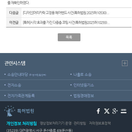
를 재확인하였다
.
다음글
[디자인]머리카락 고정용 헤어밴드 사건(특허법원 2025허10530)...
이전글
[특허]시각 효과를 가진 다중층 코팅 사건(특허법원2025허10293)...
목록
관련시스템
소송안내마당
나홀로 소송
(구 전자민원센터)
전자소송
인터넷등기소
전자가족관계등록
법원경매정보
개인정보 처리방침
영상정보처리기기 운영 · 관리방침
저작권보호정책
(35239) 대전광역시 서구 둔산중로 69(둔산동)