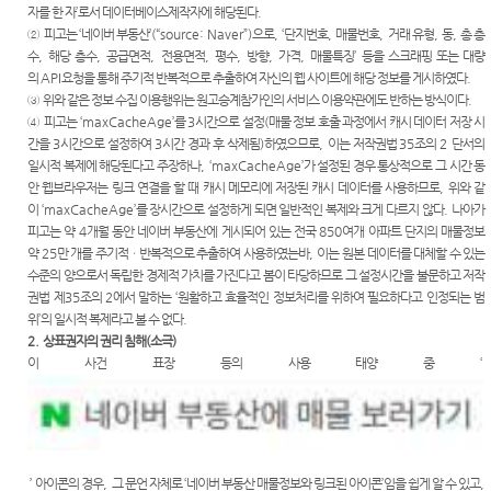
자를 한 자
’
로서 데이터베이스제작자에 해당된다
.
②
피고는
‘
네이버 부동산
’(“source: Naver”)
으로
, ‘
단지번호
,
매물번호
,
거래 유형
,
동
,
총 층
수
,
해당 층수
,
공급면적
,
전용면적
,
평수
,
방향
,
가격
,
매물특징
’
등을 스크래핑 또는 대량
의
API
요청을 통해 주기적 반복적으로 추출하여 자신의 웹 사이트에 해당 정보를 게시하였다
.
③
위와 같은 정보 수집 이용행위는 원고승계참가인의 서비스 이용약관에도 반하는 방식이다
.
④
피고는
‘maxCacheAge’
를
3
시간으로 설정
(
매물 정보 호출 과정에서 캐시 데이터 저장 시
간을
3
시간으로 설정하여
3
시간 경과 후 삭제됨
)
하였으므로
,
이는 저작권법
35
조의
2
단서의
일시적 복제에 해당된다고 주장하나
, ‘maxCacheAge’
가 설정된 경우 통상적으로 그 시간 동
안 웹브라우저는 링크 연결을 할 때 캐시 메모리에 저장된 캐시 데이터를 사용하므로
,
위와 같
이
‘maxCacheAge’
를 장시간으로 설정하게 되면 일반적인 복제와 크게 다르지 않다
.
나아가
피고는 약
4
개월 동안 네이버 부동산에 게시되어 있는 전국
850
여개 아파트 단지의 매물정보
약
25
만 개를 주기적ㆍ반복적으로 추출하여 사용하였는바
,
이는 원본 데이터를 대체할 수 있는
수준의 양으로서 독립한 경제적 가치를 가진다고 봄이 타당하므로 그 설정시간을 불문하고 저작
권법 제
35
조의
2
에서 말하는
‘
원활하고 효율적인 정보처리를 위하여 필요하다고 인정되는 범
위
’
의 일시적 복제라고 볼 수 없다
.
2.
상표권자의 권리 침해
(
소극
)
이 사건 표장 등의 사용 태양 중
‘
’
아이콘의 경우
,
그 문언 자체로
‘
네이버 부동산 매물정보와 링크된 아이콘
’
임을 쉽게 알 수 있고
,