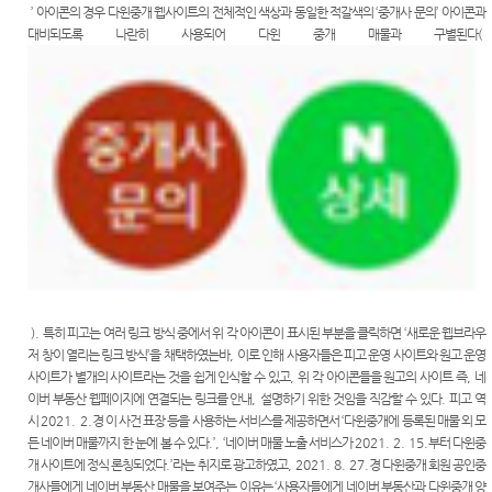
’
아이콘의 경우 다윈중개 웹사이트의 전체적인 색상과 동일한 적갈색의
‘
중개사 문의
’
아이콘과
대비되도록 나란히 사용되어 다윈 중개 매물과 구별된다
(
).
특히 피고는 여러 링크 방식 중에서 위 각 아이콘이 표시된 부분을 클릭하면
‘
새로운 웹브라우
저 창이 열리는 링크 방식
’
을 채택하였는바
,
이로 인해 사용자들은 피고 운영 사이트와 원고 운영
사이트가 별개의 사이트라는 것을 쉽게 인식할 수 있고
,
위 각 아이콘들을 원고의 사이트 즉
,
네
이버 부동산 웹페이지에 연결되는 링크를 안내
,
설명하기 위한 것임을 직감할 수 있다
.
피고 역
시
2021. 2.
경 이 사건 표장 등을 사용하는 서비스를 제공하면서
‘
다윈중개에 등록된 매물 외 모
든 네이버 매물까지 한 눈에 볼 수 있다
.’, ‘
네이버 매물 노출 서비스가
2021. 2. 15.
부터 다윈중
개 사이트에 정식 론칭되었다
.’
라는 취지로 광고하였고
, 2021. 8. 27.
경 다윈중개 회원 공인중
개사들에게 네이버 부동산 매물을 보여주는 이유는
‘
사용자들에게 네이버 부동산과 다윈중개 양