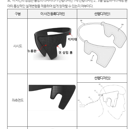
국제재
국제 특
로
,
이 사건의 쟁점은 통상의 디자이너가 선행디자인
1
에 선행디자인
2, 3
을 결합하거나 해당 분
공신청
판부
허법원
야의 통상적인 설계변형을 적용하여 쉽게 창작할 수 있는지 여부이다
.
콘퍼런
구분
이 사건 등록디자인
선행디자인1
국제 지
스
판결서
식재산
인터넷
권법 연
중요재
열람
구센터
판일정
연구회
공시송
사시도
과학기
자료실
달
술자문
E-mail
위원회
각급법
Club
원안내
청사안
내
선행디자인2
특허관
찾아오
련 홈페
시는길
이지
좌측면도