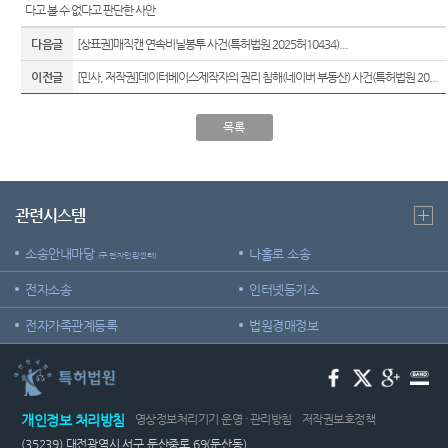
다고 볼 수 없다고 판단한 사안
다음글
[상표권]매직캔 연속비닐봉투 사건(특허법원 2025허10434)...
이전글
[민사, 저작권]데이터베이스제작자의 권리 침해(네이버 부동산) 사건(특허법원 20...
목록
관련시스템
소송안내마당
나홀로 소송
(구 전자민원센터)
전자소송
인터넷등기소
전자가족관계등록
법원경매정보
개인정보 처리방침
영상정보처리기기 운영 · 관리방침
저작권보호정책
(35239) 대전광역시 서구 둔산중로 69(둔산동)