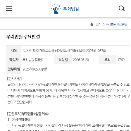
ENGLISH
대
소
나
>
소식
우리법원 주요판결
Home
법
한
송
홀
법원
소식
민원
정보
소통
우리법원 주요판결
원
소개
소
민
안
로
소
새소식
민원안
표준심
법원에
식
개
제목
법원장
내
리절차
바란다
[디자인]머리카락 고정용 헤어밴드 사건(특허법원 2025허10530)
민
국
내
소
특허법
인사말
원
작성자
특허법원 [대전]
작성일
2026.05.20
조회
1769
원 판결
자주묻
판결자
부조리
정
법
마
송
연혁
속보
는질문
료실
신고센
보
첨부파일
2025허10530.pdf
터
소
원
당
조직 및
우리법
재판기
특허법
【
판시사항
】
통
전화번
원 주요
록열람
원 연도
찾아가
통상의 디자이너가 이 사건 등록디자인과 선행디자인들 사이의 차이점 중 일부를 극복할 수 있으
호
판결
복사예
별 사건
는 특허
나 나머지 차이점으로 인하여 심미감에 상당한 차이가 발생하고 전체적으로 통상의 디자이너가
약
통계
교실
선행디자인들로부터 이 사건 등록디자인을 쉽게 창작할 수 없는 경우 창작용이성이 인정되지 않
재판개
포토뉴
는다고 판단한 사례
정 및 법
스
장애인
사건검
법원견
정안내
등의 접
색
학
【
판결요지
】
청구인용
(
심결 취소
)
국제교
근 및 사
1.
이 사건의 쟁점
관할
류
판결서
정보공
법지원
이 사건 등록디자인과 선행디자인들의 각 대상 물품은
‘
머리카락 고정용 헤어밴드
’
로 동일하므
사본 제
개