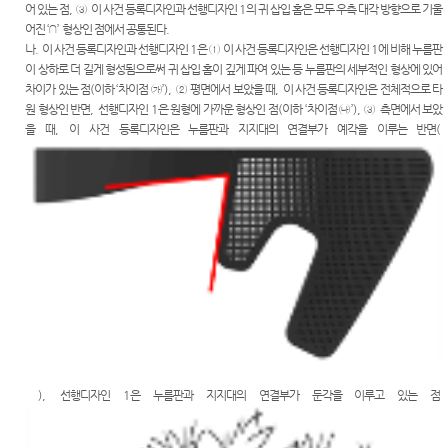
어 있는 점
,
③
이 사건 등록디자인과 선행디자인
1
의 귀 삽입 홈은 모두 우측 대각 방향으로 기울
어진
‘
∩
’
형상인 점에서 공통된다
.
나
.
이 사건 등록디자인과 선행디자인
1
은
①
이 사건 등록디자인은 선행디자인
1
에 비해 누름판
이 상하로 더 길게 형성됨으로써 귀 삽입 홈이 깊게 파여 있는 등 누름판의 세부적인 형상에 있어
차이가 있는 점
(
이하
‘
차이점
㉮
’),
②
평면에서 보았을 때
,
이 사건 등록디자인은 전체적으로 타
원 형상인 반면
,
선행디자인
1
은 원형에 가까운 형상인 점
(
이하
‘
차이점
㉯
’),
③
측면에서 보았
을 때
,
이 사건 등록디자인은 누름판과 지지대의 연결부가 예각을 이루는 반면
(
),
선행디자인
1
은 누름판과 지지대의 연결부가 둔각을 이루고 있는 점