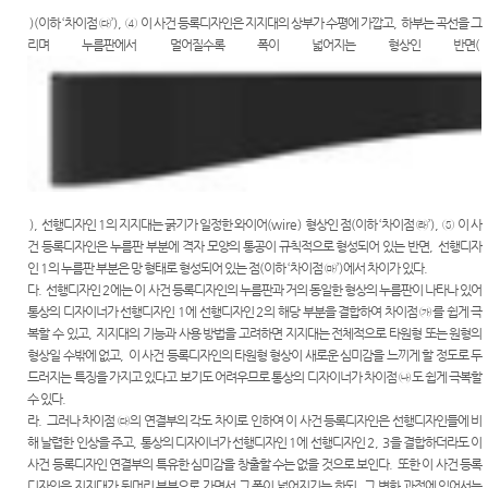
)(
이하
‘
차이점
㉰
’),
④
이 사건 등록디자인은 지지대의 상부가 수평에 가깝고
,
하부는 곡선을 그
리며 누름판에서 멀어질수록 폭이 넓어지는 형상인 반면
(
),
선행디자인
1
의 지지대는 굵기가 일정한 와이어
(wire)
형상인 점
(
이하
‘
차이점
㉱
’),
⑤
이 사
건 등록디자인은 누름판 부분에 격자 모양의 통공이 규칙적으로 형성되어 있는 반면
,
선행디자
인
1
의 누름판 부분은 망 형태로 형성되어 있는 점
(
이하
‘
차이점
㉲
’)
에서 차이가 있다
.
다
.
선행디자인
2
에는 이 사건 등록디자인의 누름판과 거의 동일한 형상의 누름판이 나타나 있어
통상의 디자이너가 선행디자인
1
에 선행디자인
2
의 해당 부분을 결합하여 차이점
㉮
를 쉽게 극
복할 수 있고
,
지지대의 기능과 사용 방법을 고려하면 지지대는 전체적으로 타원형 또는 원형의
형상일 수밖에 없고
,
이 사건 등록디자인의 타원형 형상이 새로운 심미감을 느끼게 할 정도로 두
드러지는 특징을 가지고 있다고 보기도 어려우므로 통상의 디자이너가 차이점
㉯
도 쉽게 극복할
수 있다
.
라
.
그러나 차이점
㉰
의 연결부의 각도 차이로 인하여 이 사건 등록디자인은 선행디자인들에 비
해 날렵한 인상을 주고
,
통상의 디자이너가 선행디자인
1
에 선행디자인
2, 3
을 결합하더라도 이
사건 등록디자인 연결부의 특유한 심미감을 창출할 수는 없을 것으로 보인다
.
또한 이 사건 등록
디자인은 지지대가 뒷머리 부분으로 가면서 그 폭이 넓어지기는 하되
,
그 변화 과정에 있어서는