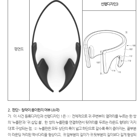
선행디자인3
평면도
2.
판단
–
창작이 용이한지 여부
(
소극
)
가
.
이 사건 등록디자인과 선행디자인
1
은
①
전체적으로 귀 주변부의 옆머리를 누르는 한 쌍
의
‘
누름판
’
과
‘
귀 삽입 홈
’,
한 쌍의 누름판을 연결하면서 뒷머리를 두르는 라운드 형태의
‘
지지
대
’
로 구성되는 점
,
②
누름판은 모두 상단의 폭이 넓고 하단으로 갈수록 폭이 좁아지는
,
끝부분
이 라운딩 처리된 역사다리꼴 형상이고
,
귀 앞부분의 길이가 귀 뒷부분의 길이보다 길게 형성되