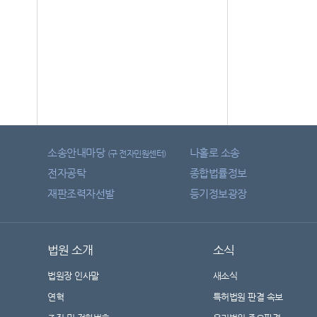
소송안내마당
나홀로 소송
(구 전자민원센터)
전자공탁
종합법률정보
재판조력자선발
등기정보광장
법원 소개
소식
법원장 인사말
새소식
연혁
특허법원 판결 속보