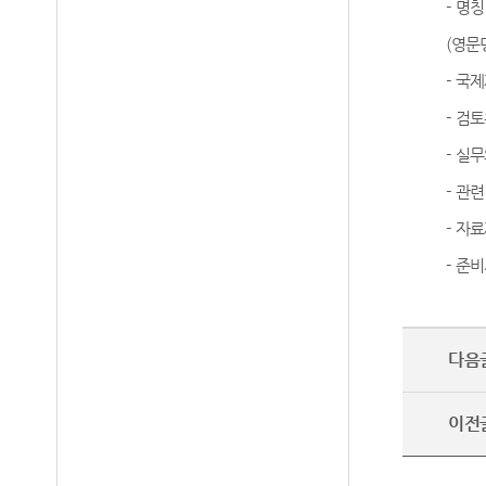
-
명칭
(
영문
-
국제
-
검토
-
실무
-
관련
-
자료
-
준비
다음
이전