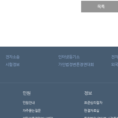
목록
전자소송
인터넷등기소
전
시험정보
가인법정변론경연대회
외국
민원
정보
민원안내
표준심리절차
자주묻는질문
판결자료실