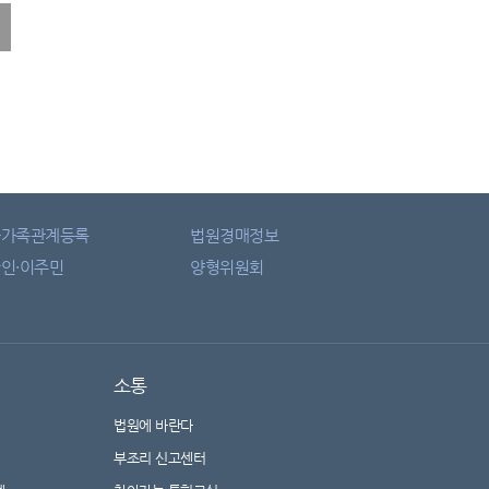
자가족관계등록
법원경매정보
인·이주민
양형위원회
소통
법원에 바란다
부조리 신고센터