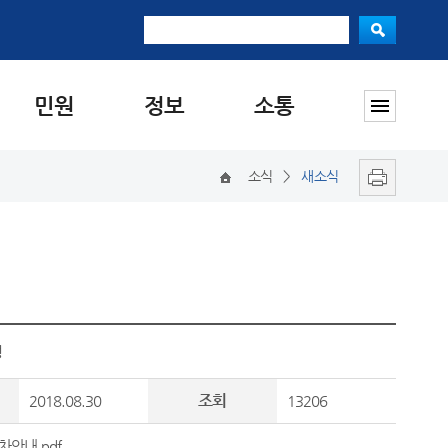
민원
정보
소통
소식
>
새소식
정
조회
2018.08.30
13206
안내.pdf