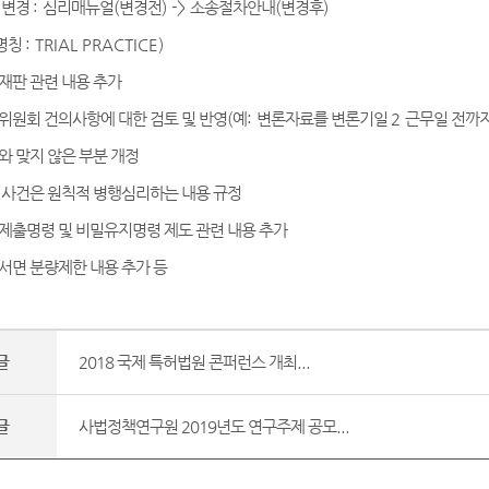
 변경
:
심리매뉴얼
(
변경전
) ->
소송절차안내
(
변경후
)
명칭
: TRIAL PRACTICE)
재판 관련 내용 추가
위원회 건의사항에 대한 검토 및 반영
(
예
:
변론자료를 변론기일
2
근무일 전까지
와 맞지 않은 부분 개정
 사건은 원칙적 병행심리하는 내용 규정
제출명령 및 비밀유지명령 제도 관련 내용 추가
서면 분량제한 내용 추가 등
글
2018 국제 특허법원 콘퍼런스 개최...
글
사법정책연구원 2019년도 연구주제 공모...